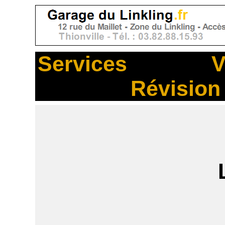
Services
_______
V
Révision